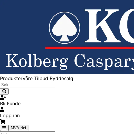
Produkter
Våre Tilbud
Ryddesalg
Bli Kunde
Logg inn
MVA Nei