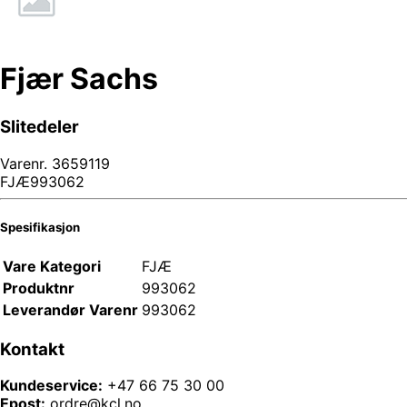
Fjær Sachs
Slitedeler
Varenr.
3659119
FJÆ993062
Spesifikasjon
Vare Kategori
FJÆ
Produktnr
993062
Leverandør Varenr
993062
Kontakt
Kundeservice:
+47 66 75 30 00
Epost:
ordre@kcl.no