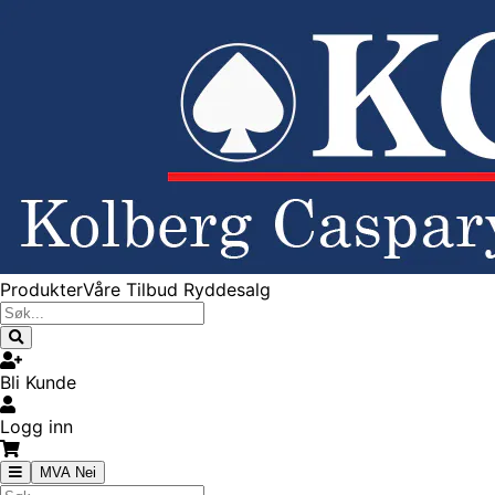
Produkter
Våre Tilbud
Ryddesalg
Bli Kunde
Logg inn
MVA Nei