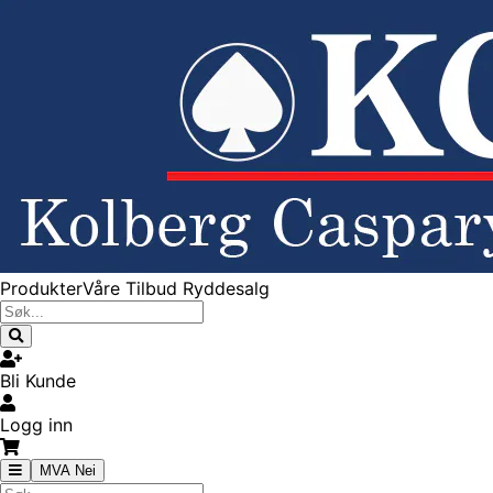
Produkter
Våre Tilbud
Ryddesalg
Bli Kunde
Logg inn
MVA Nei