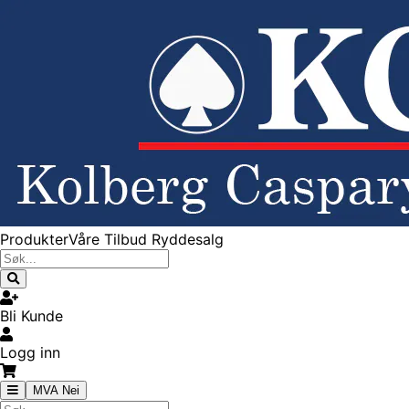
Produkter
Våre Tilbud
Ryddesalg
Bli Kunde
Logg inn
MVA Nei