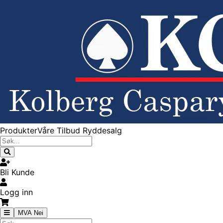
Produkter
Våre Tilbud
Ryddesalg
Bli Kunde
Logg inn
MVA Nei