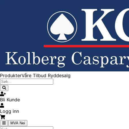
Produkter
Våre Tilbud
Ryddesalg
Bli Kunde
Logg inn
MVA Nei