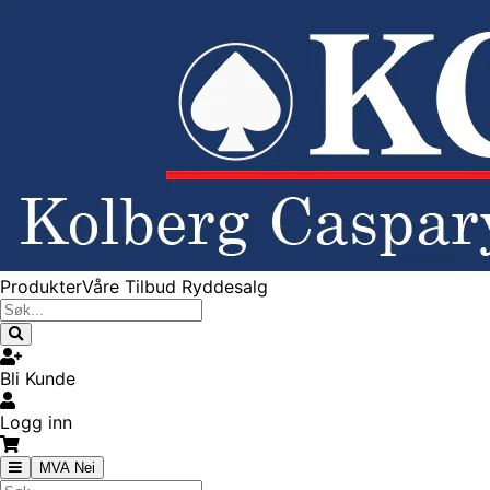
Produkter
Våre Tilbud
Ryddesalg
Bli Kunde
Logg inn
MVA Nei