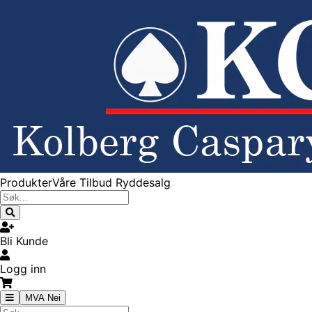
Produkter
Våre Tilbud
Ryddesalg
Bli Kunde
Logg inn
MVA Nei