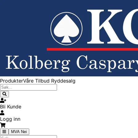
Produkter
Våre Tilbud
Ryddesalg
Bli Kunde
Logg inn
MVA Nei