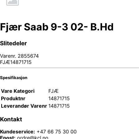
Fjær Saab 9-3 02- B.Hd
Slitedeler
Varenr.
2855674
FJÆ14871715
Spesifikasjon
Vare Kategori
FJÆ
Produktnr
14871715
Leverandør Varenr
14871715
Kontakt
Kundeservice:
+47 66 75 30 00
Epost:
ordre@kcl.no