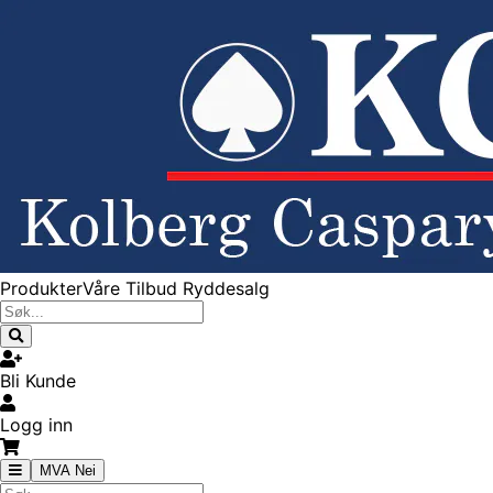
Produkter
Våre Tilbud
Ryddesalg
Bli Kunde
Logg inn
MVA Nei