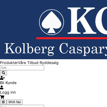
Produkter
Våre Tilbud
Ryddesalg
Bli Kunde
Logg inn
MVA Nei