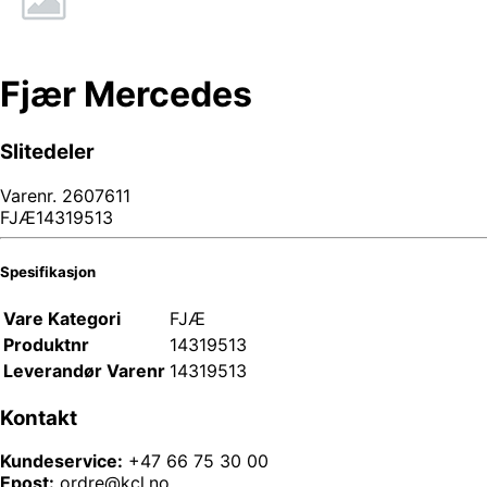
Fjær Mercedes
Slitedeler
Varenr.
2607611
FJÆ14319513
Spesifikasjon
Vare Kategori
FJÆ
Produktnr
14319513
Leverandør Varenr
14319513
Kontakt
Kundeservice:
+47 66 75 30 00
Epost:
ordre@kcl.no