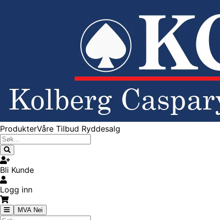
Produkter
Våre Tilbud
Ryddesalg
Bli Kunde
Logg inn
MVA Nei