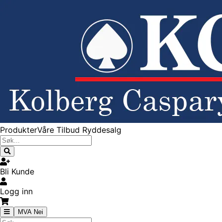
Produkter
Våre Tilbud
Ryddesalg
Bli Kunde
Logg inn
MVA Nei