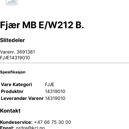
Fjær MB E/W212 B.
Slitedeler
Varenr.
3691381
FJÆ14319010
Spesifikasjon
Vare Kategori
FJÆ
Produktnr
14319010
Leverandør Varenr
14319010
Kontakt
Kundeservice:
+47 66 75 30 00
Epost:
ordre@kcl.no