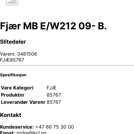
Fjær MB E/W212 09- B.
Slitedeler
Varenr.
3481506
FJÆ85767
Spesifikasjon
Vare Kategori
FJÆ
Produktnr
85767
Leverandør Varenr
85767
Kontakt
Kundeservice:
+47 66 75 30 00
Epost:
ordre@kcl.no