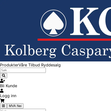
Produkter
Våre Tilbud
Ryddesalg
Bli Kunde
Logg inn
MVA Nei