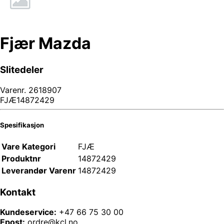
Fjær Mazda
Slitedeler
Varenr.
2618907
FJÆ14872429
Spesifikasjon
Vare Kategori
FJÆ
Produktnr
14872429
Leverandør Varenr
14872429
Kontakt
Kundeservice:
+47 66 75 30 00
Epost:
ordre@kcl.no