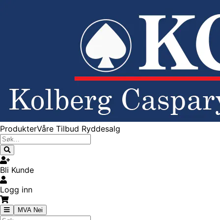
Produkter
Våre Tilbud
Ryddesalg
Bli Kunde
Logg inn
MVA Nei