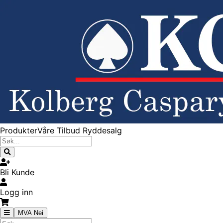
Produkter
Våre Tilbud
Ryddesalg
Bli Kunde
Logg inn
MVA Nei