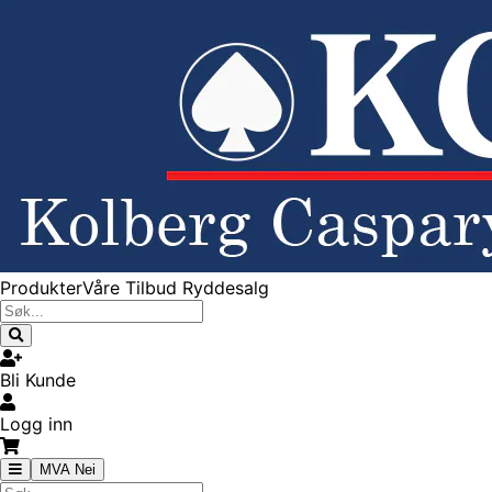
Produkter
Våre Tilbud
Ryddesalg
Bli Kunde
Logg inn
MVA Nei