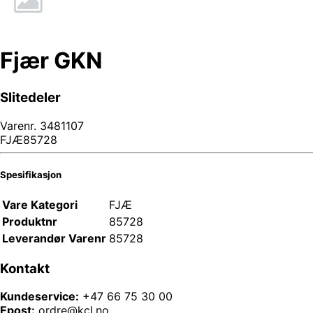
Fjær GKN
Slitedeler
Varenr.
3481107
FJÆ85728
Spesifikasjon
Vare Kategori
FJÆ
Produktnr
85728
Leverandør Varenr
85728
Kontakt
Kundeservice:
+47 66 75 30 00
Epost:
ordre@kcl.no