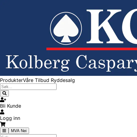
Produkter
Våre Tilbud
Ryddesalg
Bli Kunde
Logg inn
MVA Nei