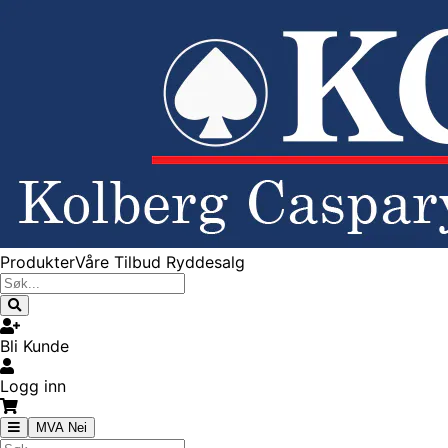
Produkter
Våre Tilbud
Ryddesalg
Bli Kunde
Logg inn
MVA Nei