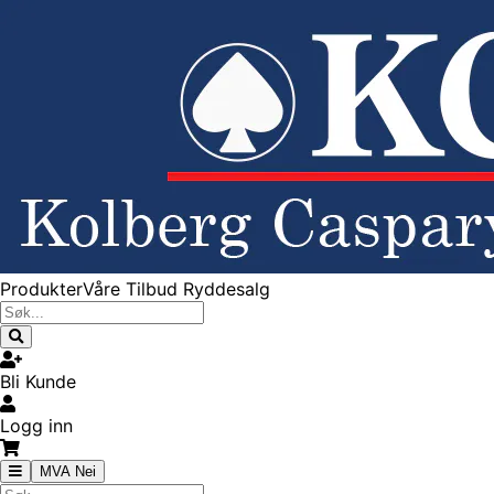
Produkter
Våre Tilbud
Ryddesalg
Bli Kunde
Logg inn
MVA Nei