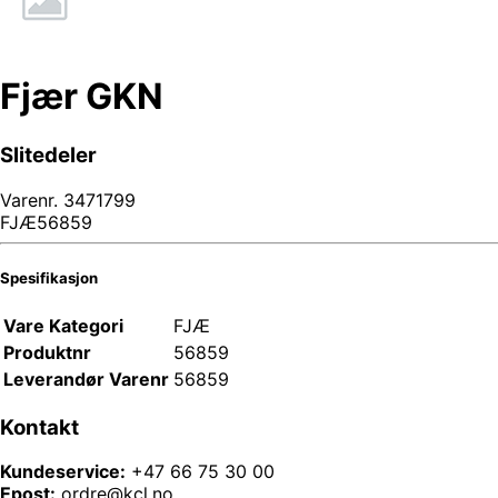
Fjær GKN
Slitedeler
Varenr.
3471799
FJÆ56859
Spesifikasjon
Vare Kategori
FJÆ
Produktnr
56859
Leverandør Varenr
56859
Kontakt
Kundeservice:
+47 66 75 30 00
Epost:
ordre@kcl.no