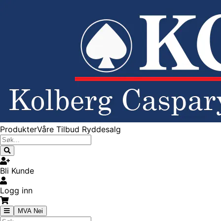
Produkter
Våre Tilbud
Ryddesalg
Bli Kunde
Logg inn
MVA Nei