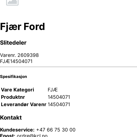
Fjær Ford
Slitedeler
Varenr.
2609398
FJÆ14504071
Spesifikasjon
Vare Kategori
FJÆ
Produktnr
14504071
Leverandør Varenr
14504071
Kontakt
Kundeservice:
+47 66 75 30 00
Epost:
ordre@kcl.no