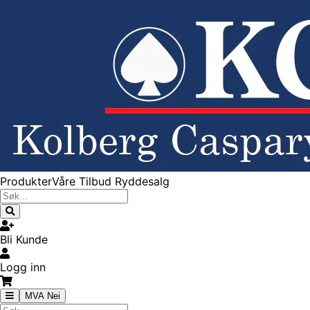
Produkter
Våre Tilbud
Ryddesalg
Bli Kunde
Logg inn
MVA Nei