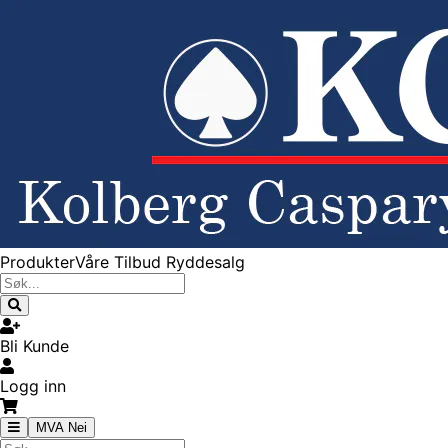
Produkter
Våre Tilbud
Ryddesalg
Bli Kunde
Logg inn
MVA Nei