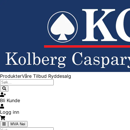
Produkter
Våre Tilbud
Ryddesalg
Bli Kunde
Logg inn
MVA Nei