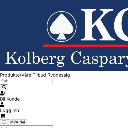
Produkter
Våre Tilbud
Ryddesalg
Bli Kunde
Logg inn
MVA Nei