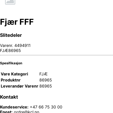
Fjær FFF
Slitedeler
Varenr.
4494911
FJÆ86965
Spesifikasjon
Vare Kategori
FJÆ
Produktnr
86965
Leverandør Varenr
86965
Kontakt
Kundeservice:
+47 66 75 30 00
Epost:
ordre@kcl.no