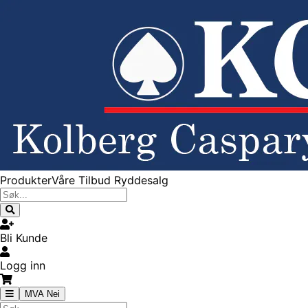
Produkter
Våre Tilbud
Ryddesalg
Bli Kunde
Logg inn
MVA Nei