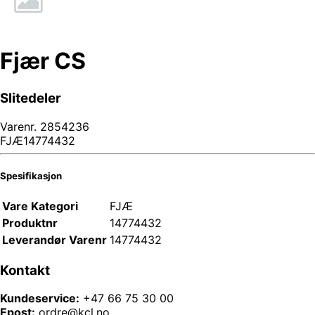
Fjær CS
Slitedeler
Varenr.
2854236
FJÆ14774432
Spesifikasjon
Vare Kategori
FJÆ
Produktnr
14774432
Leverandør Varenr
14774432
Kontakt
Kundeservice:
+47 66 75 30 00
Epost:
ordre@kcl.no