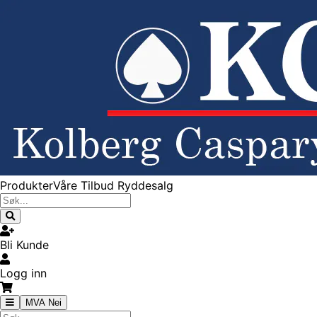
Produkter
Våre Tilbud
Ryddesalg
Bli Kunde
Logg inn
MVA Nei