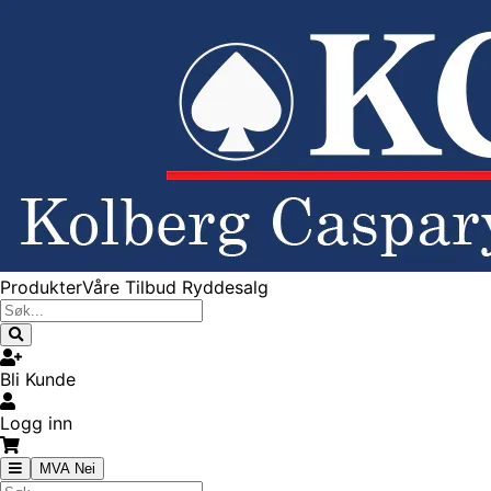
Produkter
Våre Tilbud
Ryddesalg
Bli Kunde
Logg inn
MVA Nei