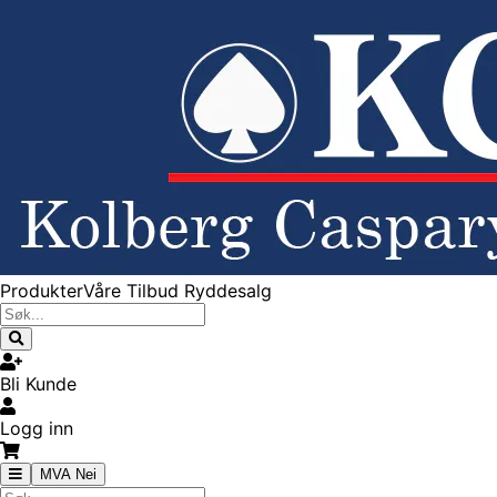
Produkter
Våre Tilbud
Ryddesalg
Bli Kunde
Logg inn
MVA Nei