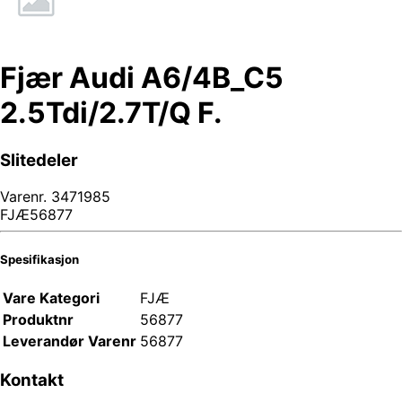
Fjær Audi A6/4B_C5
2.5Tdi/2.7T/Q F.
Slitedeler
Varenr.
3471985
FJÆ56877
Spesifikasjon
Vare Kategori
FJÆ
Produktnr
56877
Leverandør Varenr
56877
Kontakt