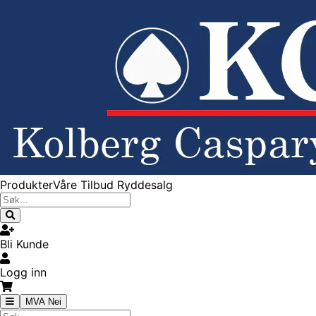
Produkter
Våre Tilbud
Ryddesalg
Bli Kunde
Logg inn
MVA Nei