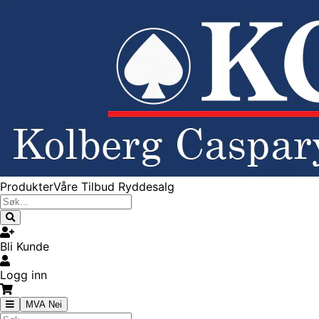
Produkter
Våre Tilbud
Ryddesalg
Bli Kunde
Logg inn
MVA Nei