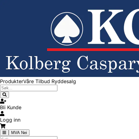
Produkter
Våre Tilbud
Ryddesalg
Bli Kunde
Logg inn
MVA Nei