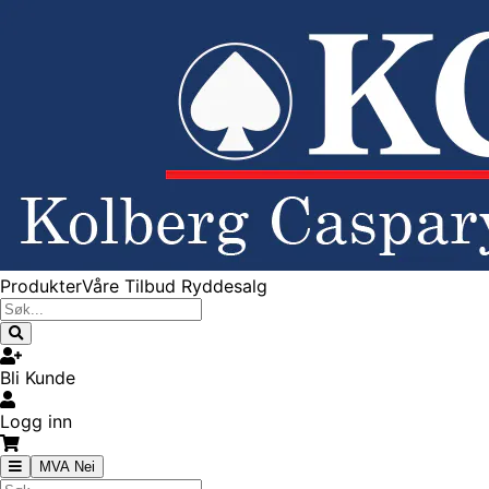
Produkter
Våre Tilbud
Ryddesalg
Bli Kunde
Logg inn
MVA Nei