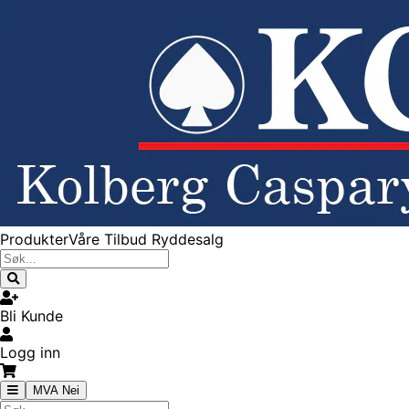
Produkter
Våre Tilbud
Ryddesalg
Bli Kunde
Logg inn
MVA Nei