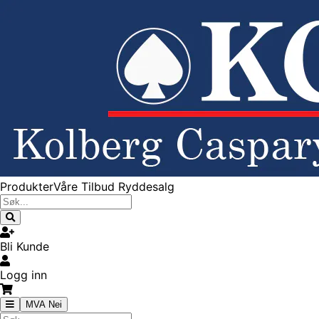
Produkter
Våre Tilbud
Ryddesalg
Bli Kunde
Logg inn
MVA Nei