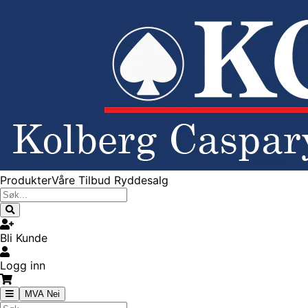
Produkter
Våre Tilbud
Ryddesalg
Bli Kunde
Logg inn
MVA Nei