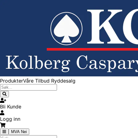
Produkter
Våre Tilbud
Ryddesalg
Bli Kunde
Logg inn
MVA Nei