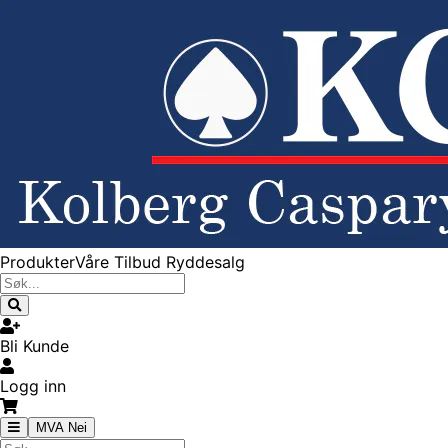
Produkter
Våre Tilbud
Ryddesalg
Bli Kunde
Logg inn
MVA Nei