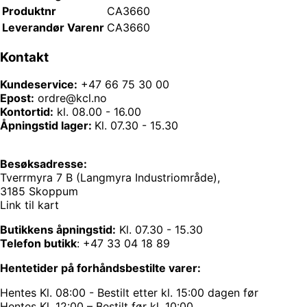
Produktnr
CA3660
Leverandør Varenr
CA3660
Kontakt
Kundeservice:
+47 66 75 30 00
Epost:
ordre@kcl.no
Kontortid:
kl. 08.00 - 16.00
Åpningstid lager:
Kl. 07.30 - 15.30
Besøksadresse:
Tverrmyra 7 B (Langmyra Industriområde),
3185 Skoppum
Link til kart
Butikkens åpningstid:
Kl. 07.30 - 15.30
Telefon butikk
:
+47 33 04 18 89
Hentetider på forhåndsbestilte varer:
Hentes Kl. 08:00 - Bestilt etter kl. 15:00 dagen før
Hentes Kl. 12:00 – Bestilt før kl. 10:00