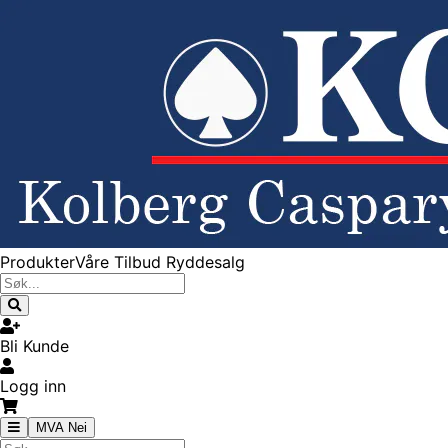
Produkter
Våre Tilbud
Ryddesalg
Bli Kunde
Logg inn
MVA Nei