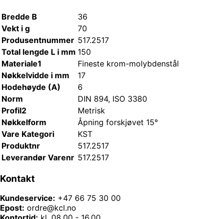
Bredde B
36
Vekt i g
70
Produsentnummer
517.2517
Total lengde L i mm
150
Materiale1
Fineste krom-molybdenstål
Nøkkelvidde i mm
17
Hodehøyde (A)
6
Norm
DIN 894, ISO 3380
Profil2
Metrisk
Nøkkelform
Åpning forskjøvet 15°
Vare Kategori
KST
Produktnr
517.2517
Leverandør Varenr
517.2517
Kontakt
Kundeservice:
+47 66 75 30 00
Epost:
ordre@kcl.no
Kontortid:
kl. 08.00 - 16.00