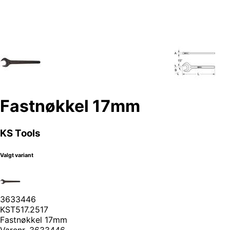
Fastnøkkel 17mm
KS Tools
Valgt variant
3633446
KST517.2517
Fastnøkkel 17mm
Varenr.
3633446