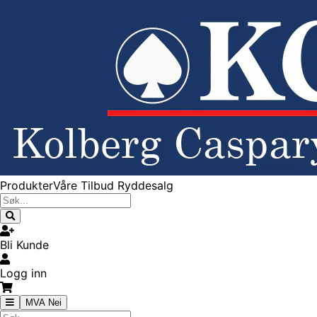
Produkter
Våre Tilbud
Ryddesalg
Bli Kunde
Logg inn
MVA Nei