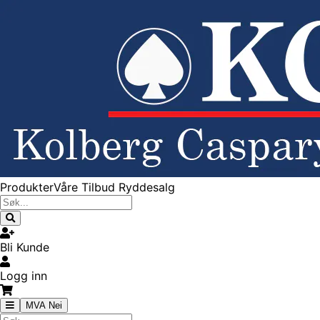
Produkter
Våre Tilbud
Ryddesalg
Bli Kunde
Logg inn
MVA Nei