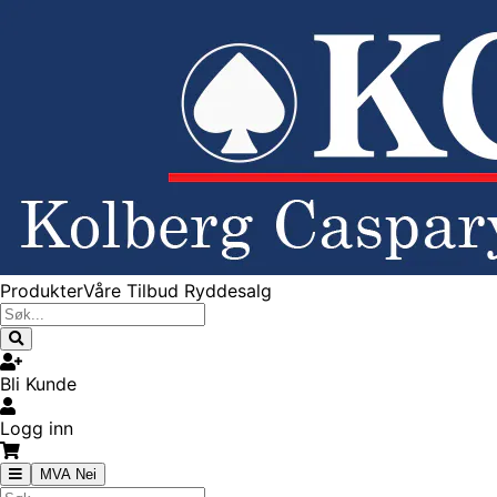
Produkter
Våre Tilbud
Ryddesalg
Bli Kunde
Logg inn
MVA Nei