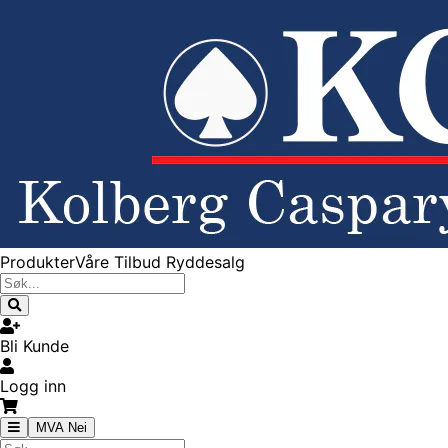
Produkter
Våre Tilbud
Ryddesalg
Bli Kunde
Logg inn
MVA Nei