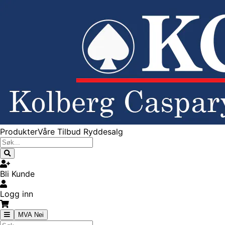
Produkter
Våre Tilbud
Ryddesalg
Bli Kunde
Logg inn
MVA Nei