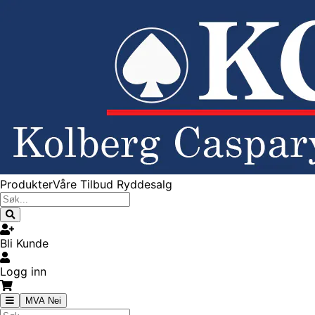
Produkter
Våre Tilbud
Ryddesalg
Bli Kunde
Logg inn
MVA Nei