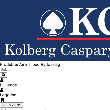
Produkter
Våre Tilbud
Ryddesalg
Bli Kunde
Logg inn
MVA Nei