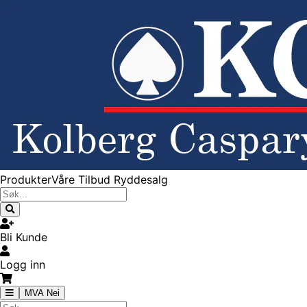
Produkter
Våre Tilbud
Ryddesalg
Bli Kunde
Logg inn
MVA Nei