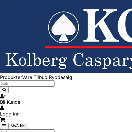
Produkter
Våre Tilbud
Ryddesalg
Bli Kunde
Logg inn
MVA Nei