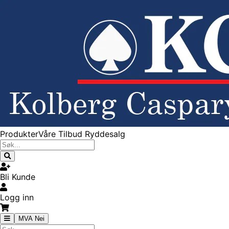
Produkter
Våre Tilbud
Ryddesalg
Bli Kunde
Logg inn
MVA Nei