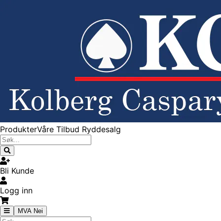
Produkter
Våre Tilbud
Ryddesalg
Bli Kunde
Logg inn
MVA Nei